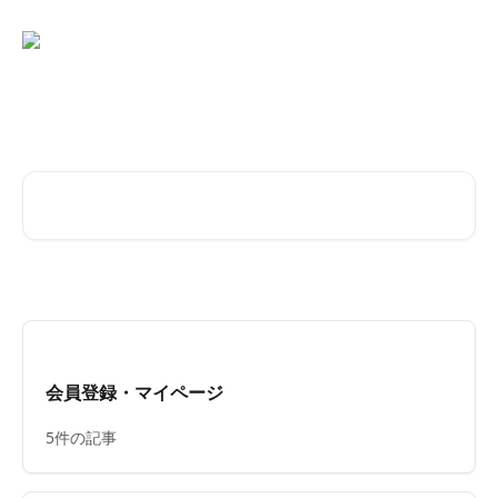
メインコンテンツにスキップ
Buy&Ship Q&Aセンター
記事を検索...
会員登録・マイページ
5件の記事